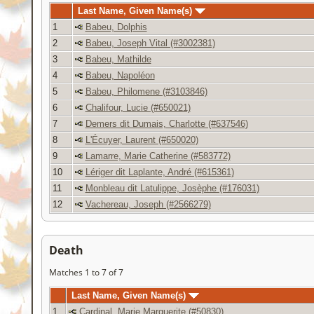
Last Name, Given Name(s)
1
Babeu, Dolphis
2
Babeu, Joseph Vital (#3002381)
3
Babeu, Mathilde
4
Babeu, Napoléon
5
Babeu, Philomene (#3103846)
6
Chalifour, Lucie (#650021)
7
Demers dit Dumais, Charlotte (#637546)
8
L'Écuyer, Laurent (#650020)
9
Lamarre, Marie Catherine (#583772)
10
Lériger dit Laplante, André (#615361)
11
Monbleau dit Latulippe, Josèphe (#176031)
12
Vachereau, Joseph (#2566279)
Death
Matches 1 to 7 of 7
Last Name, Given Name(s)
1
Cardinal, Marie Marguerite (#50830)