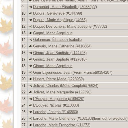
8
Desnoyers dit Desmarais, Jean (From France)(#21289)(•)
9
Dumontet, Marie Élisabeth (#80339)(√)
10
Dupuis, Geneviève (#144799)
11
Dupuis, Marie Angélique (#4065)
12
Duquet Desrochers, Marie Josèphe (#77732)
13
Gagné, Marie Angélique
14
Galarneau, Élisabeth Isabelle
15
Gervais, Marie Catherine (#110884)
16
Giroux, Jean Baptiste (#144798)
17
Giroux, Jean Baptiste (#127810)
18
Giroux, Marie Angélique
19
Gour Lajeunesse, Jean (From France)(#154207)
20
Hubert, Pierre Marie (#223959)
21
Jolivet, Charles (Métis Couple)(#76624)
22
Jolivet, Marie Marguerite (#122390)
23
L'Écuyer, Marguerite (#195020)
24
L'Écuyer, Nicolas (#110883)
25
Laroche, Joseph (#146860)
26
Laroche, Marie Clémence (#102183)(born out of wedlock)
27
Laroche, Marie Françoise (#11273)