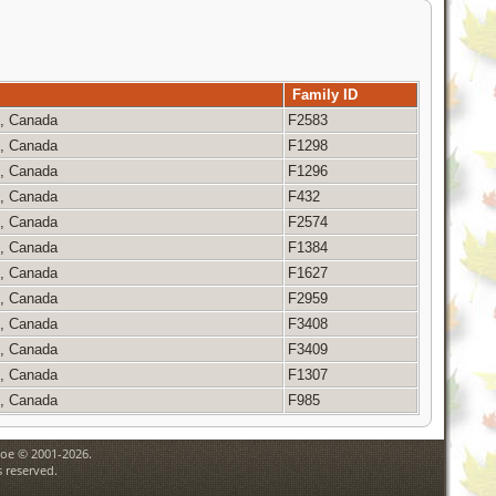
Family ID
c, Canada
F2583
c, Canada
F1298
c, Canada
F1296
c, Canada
F432
c, Canada
F2574
c, Canada
F1384
c, Canada
F1627
c, Canada
F2959
c, Canada
F3408
c, Canada
F3409
c, Canada
F1307
c, Canada
F985
goe © 2001-2026.
 reserved.