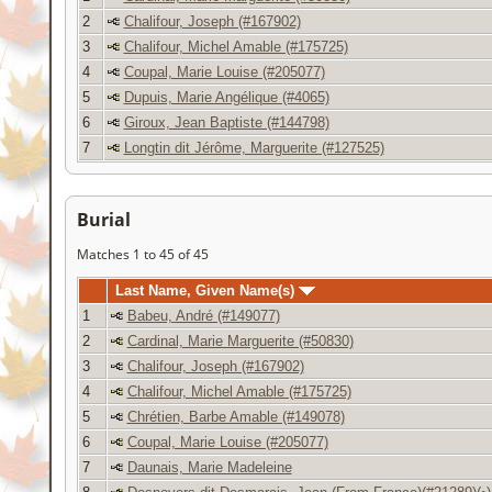
2
Chalifour, Joseph (#167902)
3
Chalifour, Michel Amable (#175725)
4
Coupal, Marie Louise (#205077)
5
Dupuis, Marie Angélique (#4065)
6
Giroux, Jean Baptiste (#144798)
7
Longtin dit Jérôme, Marguerite (#127525)
Burial
Matches 1 to 45 of 45
Last Name, Given Name(s)
1
Babeu, André (#149077)
2
Cardinal, Marie Marguerite (#50830)
3
Chalifour, Joseph (#167902)
4
Chalifour, Michel Amable (#175725)
5
Chrétien, Barbe Amable (#149078)
6
Coupal, Marie Louise (#205077)
7
Daunais, Marie Madeleine