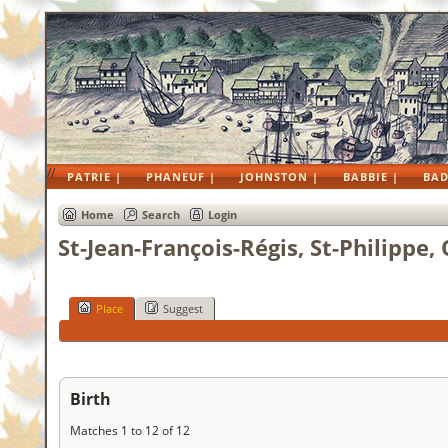
//
PATRIE |
PHANEUF |
JOHNSTON |
BABBIE |
BAD
Home
Search
Login
St-Jean-François-Régis, St-Philippe
Place
Suggest
Birth
Matches 1 to 12 of 12