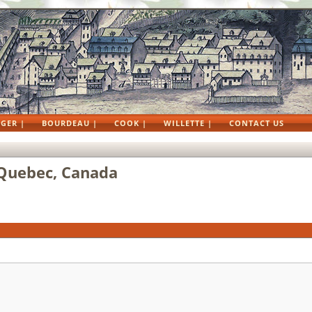
GER |
BOURDEAU |
COOK |
WILLETTE |
CONTACT US
, Quebec, Canada