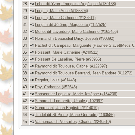
28
Leber dit Yvon, Françoise Angélique (#139138)
29
Longtin, Marie Anne (#185894)
30
Longtin, Marie Catherine (#127811)
31
Longtin dit Jérôme, Marguerite (#127525)
32
Monet dit Laverdure, Marie Catherine (#163456)
33
Normandin Beausoleil Drisy, Joseph (#90892)
34
Pachot dit Campeau, Marguerite (Pawnee Slave)(Métis C
35
Poissant, Marie Catherine (#240511)
36
Poissant De Lasaline, Pierre (#93965)
37
Raymond dit Toulouse, Gabriel (#122597)
38
Raymond dit Toulouse Bertrand, Jean Baptiste (#11272)
39
Régnier, Louis (#61443)
40
Roy, Catherine (#52643)
41
Sanscartier Lagueux, Marie Josèphe (#154208)
42
Simard dit Lombrette, Ursule (#102997)
43
Surprenant, Jean Baptiste (#114019)
44
Trudel dit St-Pierre, Marie Gertrude (#163586)
45
Vachereau dit Versailles, Charles (#240510)