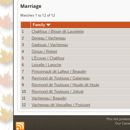
Marriage
Matches 1 to 12 of 12
Family
1
Chalifoux / Blouin dit Laviolette
2
Deneau / Vachereau
3
Gadouas / Vachereau
4
Giroux / Robert
5
L'Écuyer / Chalifour
6
Loiselle / Laroche
7
Pinsonnault dit Lafleur / Beaudin
8
Raymond dit Toulouse / Galarneau
9
Raymond dit Toulouse / Houde dit Houle
10
Raymond dit Toulouse / Jolivet
11
Vachereau / Beaudin
12
Vachereau dit Versailles / Poissant
This site power
Our Canad